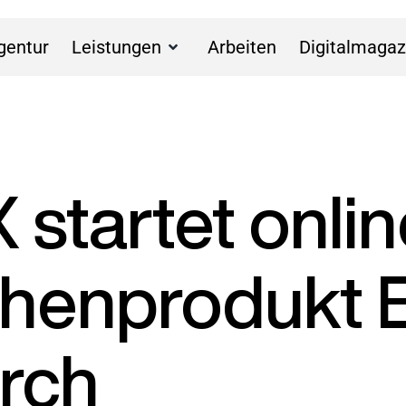
gentur
Leistungen
Arbeiten
Digitalmagaz
startet onlin
en­­produkt E
urch