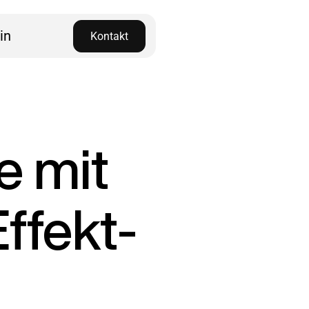
in
Kontakt
e mit
ffekt­