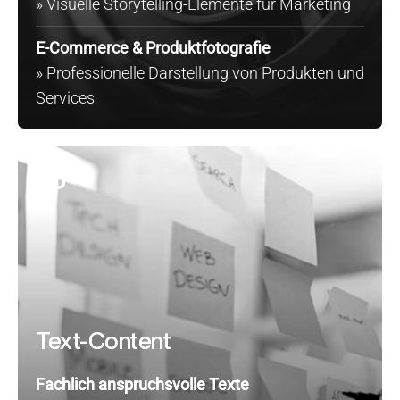
» Visuelle Storytelling-Elemente für Marketing
E-Commerce & Produktfotografie
» Professionelle Darstellung von Produkten und
Services
03
Text-Content
Fachlich anspruchsvolle Texte