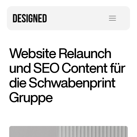
Zum
Inhalt
springen
Toggl
Navig
Agentur
Website Relaunch
Leistungen
und SEO Content für
Arbeiten
die Schwaben­print
Gruppe
Digitalmagazin